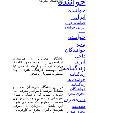
خواننده
خواننده
ایرانی
خواننده جوان
ایرانی
خواننده
سنتی
خواننده
پاپ
خوانندگان
داخل
باشگاه مجریان و هنرمندان
ایران
ایرانمجری با شماره مجوز 33640
وزارت فرهنگ و ارشاد اسلامی ؛با
زندگینامه
نام موسسه فرهنگی هنری
چند
منظوره
شهریاران سخن
زندگینامه
خواننده ها
زندگینامه
در این باشگاه هنرمندان صحنه و
خوانندگان
مشاغل مرتبط با مراسم معرفی می
مجری
مجری
شوند و نمونه کار و سبک و سیاق
مجری
هنرنمایی هنرمندان و مجریان بر روی
خانم
صحنه به نمایش گذاشته می شود.
صحنه
این باشگاه همزمان با معرفی
هنرمندان ایران مجری به کارفرمایان
مجری صدا و