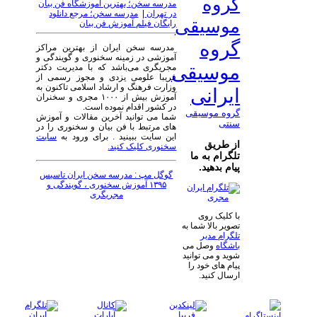
گروه
مدرسه سخن؛ بهترین آموزشگاه فن بیان
در تهران
|
مدرسه سخن؛ مرجع دانلود
موسیقی
رایگان فیلم آموزش فن بیان
گروه
مدرسه سخن ایران از بهترین مراکز
آموزشی در زمینه سخنوری و گویندگی و
موسیقی
مجریگری می‌باشد که با مدیریت دکتر
فریبا علومی یزدی و مجوز رسمی از
وزارت فرهنگ و ارشاد اسلامی تاکنون به
ایرانی
آموزش بیش از ۱۰۰۰ مجری و سخنران
در کشور اقدام نموده است.
گروه موسیقی
شما می توانید آخرین مقالات و آموزش
سنتی
های مرتبط با فن بیان و سخنوری را در
این سایت ببینید . برای ورود به
سایت
از طریق
سخنوری کلیک کنید.
تلگرام به ما
پیام بدهید.
گوگل مپ : مدرسه سخن ایران تاسیس
۱۳۹۵ آموزش سخنوری ، گویندگی و
مجریگری
با کلیک روی
تصویر بالا شما به
تلگرام مدیر
باشگاه
وصل می
شوید و می توانید
پیام های خود را
ارسال کنید.