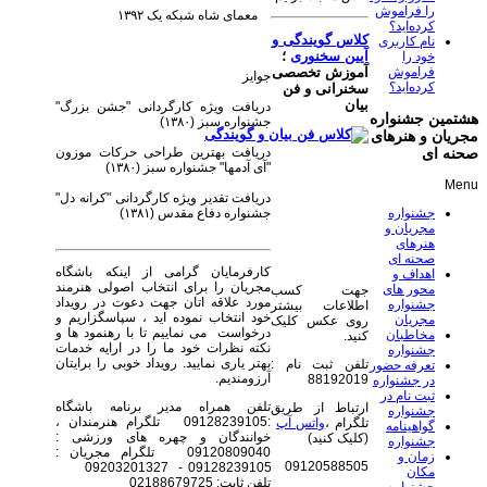
را فراموش
معمای شاه شبکه یک ۱۳۹۲
کرده‌اید؟
کلاس گویندگی و
نام کاربری
آیین سخنوری
؛
خود را
فراموش
آموزش تخصصی
جوایز
کرده‌اید؟
سخنرانی و فن
بیان
دریافت ویژه کارگردانی "جشن بزرگ"
هشتمین جشنواره
جشنواره سبز (۱۳۸۰)
مجریان و هنرهای
دریافت بهترین طراحی حرکات موزون
صحنه ای
"آی آدمها" جشنواره سبز (۱۳۸۰)
Menu
دریافت تقدیر ویژه کارگردانی "کرانه دل"
جشنواره دفاع مقدس (۱۳۸۱)
جشنواره
مجریان و
هنرهای
صحنه ای
کارفرمایان گرامی از اینکه باشگاه
اهداف و
مجریان را برای انتخاب اصولی هنرمند
محور های
جهت کسب
مورد علاقه اتان جهت دعوت در رویداد
جشنواره
اطلاعات بیشتر
خود انتخاب نموده اید ، سپاسگزاریم و
مجریان
روی عکس کلیک
درخواست می نماییم تا با رهنمود ها و
مخاطبان
کنید.
نکته نظرات خود ما را در ارایه خدمات
جشنواره
بهتر یاری نمایید. رویداد خوبی را برایتان
تلفن ثبت نام :
تعرفه حضور
آرزومندیم.
88192019
در جشنواره
ثبت نام در
تلفن همراه مدیر برنامه باشگاه
ارتباط از طریق
جشنواره
:09128239105 تلگرام هنرمندان ،
تلگرام ،
واتس آپ
گواهینامه
خوانندگان و چهره های ورزشی :
(کلیک کنید)
جشنواره
09120809040 تلگرام مجریان :
زمان و
09120588505
09128239105 - 09203201327
مکان
تلفن ثابت: 02188679725