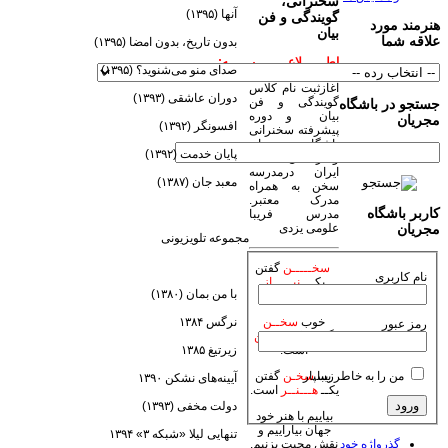
سخنرانی،
آنها (۱۳۹۵)
گویندگی و فن
هنرمند مورد
بیان
علاقه شما
بدون تاریخ، بدون امضا (۱۳۹۵)
اطــــــلاعــــــــیــــــه:
صدای منو می‌شنوید؟ (۱۳۹۵)
آغازثبت نام کلاس
دوران عاشقی (۱۳۹۳)
گویندگی و فن
جستجو در باشگاه
بیان و دوره
مجریان
افسونگر (۱۳۹۲)
پیشرفته سخنرانی
باشگاه مجریان
پایان خدمت (۱۳۹۲)
وهنرمندان صحنه
ایران درمدرسه
معبد جان (۱۳۸۷)
سخن به همراه
مدرک معتبر.
کاربر باشگاه
مدرس فریبا
علومی یزدی
مجریان
مجموعه تلویزیونی
سخـــــن
گفتن
نام کاربری
یکـــ
نیـــــاز
با من بمان (۱۳۸۰)
است.
نرگس ۱۳۸۴
خوب
سخــن
رمز عبور
گفتن یکـ
فـــــن
زیرتیغ ۱۳۸۵
است.
من را به خاطر بسپار
زیبا
سخـن
گفتن
آیینه‌های نشکن ۱۳۹۰
یکــ
هـــنــر
است.
دولت مخفی (۱۳۹۳)
بیاییم با هنر خود
جهان بیاراییم و
تنهایی لیلا «شبکه ۳» ۱۳۹۴
گذرواژه خود
نقش محبت بزنیم.