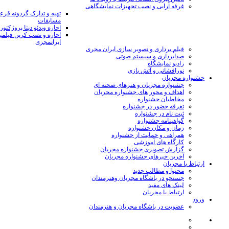
غرفه آرایی و نصب تجهیزات نمایشگاهی
تهیه و تدارک گردونه قر
مسابقات
اجاره ویدئو دیتا پروژکتور
اجاره و نصب کرین فیلمب
ایرانمجری
فیلم برداری و تصویر سازی ایران مجری
صدابرداری و سیستم صوتی
رادیو نمایشگاه
نورافشانی و آتش بازی
جشنواره مجریان
جشنواره مجریان و هنرهای صحنه ای
اهداف و محور های جشنواره مجریان
مخاطبان جشنواره
تعرفه حضور در جشنواره
ثبت نام در جشنواره
گواهینامه جشنواره
زمان و مکان جشنواره
همراهی و حمایت از جشنواره
کارگاه های آموزشی
گزارش تصویری جشنواره مجریان
آخرین خبرهای جشنواره مجریان
ارتباط با مجریان
محتوا و مطالب جدید
جستجو در باشگاه مجریان وهنرمندان
لینک های مفید
ارتباط با مجریان
ورود
عضویت در باشگاه مجریان و هنرمندان