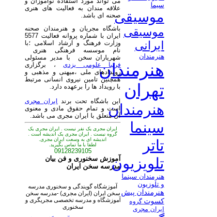
می تواند مورد استفاده نوآموزان و
سیما
علاقه مندان به فعالیت های هنری
موسیقی
صحنه ای باشد.
باشگاه مجریان و هنرمندان صحنه
موسیقی
ایران با شماره پروانه فعالیت 5577
ایرانی
وزارت فرهنگ و ارشاد اسلامی ؛با
نام موسسه فرهنگی هنری
هنرمندان
شهریاران سخن با مدیر مسئولی
هنرمندان
فریبا علومی یزدی
، برگزاری
رویدادهای ملی ،میهنی و مذهبی و
همچنین تامین نیروی انسانی مرتبط
تهران
با رویداد ها را برعهده دارد.
این باشگاه تحت برند
ایران مجری
هنرمندان
است و تمام حقوق مادی و معنوی
آن متعلق با ایران مجری می باشد.
سینما
ایران مجری یک نفر نیست . ایران مجری یک
گروه نیست . ایران مجری یک اندیشه است .
اندیشه ای به وسعت ایران مجری.
تاتر
لطفا با ما تماس بگیرید.
09128239105
آموزش سخنوری و فن بیان
تلویزیون
مدرسه سخن ایران
هنرمندان سینما
و تلوزیون
آموزشگاه گویندگی و سخنوری مدرسه
هنرمندان پیش
سخن ایران (ایران مجری) -مدرسه سخن
آموزشگاه و مدرسه تخصصی مجریگری و
کسوت
گروه
سخنوری
ایران مجری