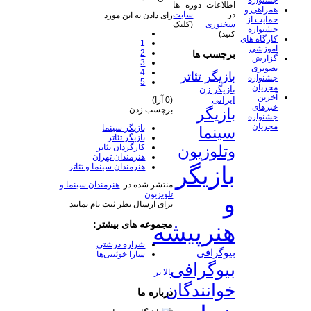
جشنواره
اطلاعات دوره ها
همراهی و
در
سایت
رای دادن به این مورد
حمایت از
سخنوری
(کلیک
جشنواره
کنید)
کارگاه های
1
آموزشی
2
برچسب ها
گزارش
3
تصویری
4
بازیگر تئاتر
جشنواره
5
مجریان
بازیگر زن
آخرین
ایرانی
(0 آرا)
خبرهای
برچسب زدن:
بازیگر
جشنواره
مجریان
بازیگر سینما
سینما
بازیگر تئاتر
کارگردان تئاتر
وتلوزیون
هنرمندان تهران
هنرمندان سینما و تئاتر
بازیگر
منتشر شده در:
هنرمندان سینما و
تلویزیون
و
برای ارسال نظر ثبت نام نمایید
مجموعه های بیشتر:
هنرپیشه
شراره درشتی
بیوگرافی
سارا خوئینی‌ها
بیوگرافی
بالا بر
خوانندگان
درباره ما