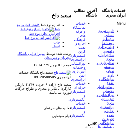
خدمات باشگاه
آخرین مطالب
سعید داخ
ایران مجری
باشگاه
Menu
خدمات
اندازه نوع خط
کاهش اندازه نوع
نمایشگاه
خط
تامین نیروی
و غرفه
افزایش اندازه نوع خط
انسانی
های
مرتبط با
فرهنگی
چاپ
رویداد ها
اجاره و
ایمیل
فیلم برداری
نصب
و تصویر
کرین
نوشته شده توسط
مدیر اجرایی باشگاه
سازی ایران
فیلمبرداری
مجریان و هنرمندان
مجری
ایرانمجری
صدابرداری و
نورافشانی
جمعه, 01 بهمن 775 12:14
سیستم
و خدمات
صوتی
آتش بازی
سعید داخ
باشگاه خدمات
رادیو
ایمن
ایرانمجری 09120588505
نمایشگاه و
ایرانمجری
اطلاع
خدمات
سعید داخ (زاده ۶ خرداد ۱۳۴۹) بازیگر،
رسانی اخبار
حرفه ای
کارگردان تئاتر و مجری و طراح حرکات
محیطی
فیلمبرداری
موزون می‌باشد.
نورافشانی و
و
آتش بازی
عکسبرداری
مدرن
خدمات
ایرانمجری
فیلمبرداری
فعالیت‌های حرفه‌ای
اجاره و
و
نصب
عکسبرداری
فیلم سینمایی
تجهیزات
نمایشگاهی
کلاس
و همایش ها