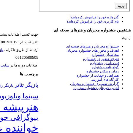
گذرواژه خود را فراموش کرده‌اید؟
نام کاربری خود را فراموش کرده‌اید؟
هشتمین جشنواره مجریان و هنرهای صحنه ای
جهت کسب اطلاعات بیشتر 
Menu
تلفن ثبت نام : 88192019
جشنواره مجریان و هنرهای صحنه ای
ارتباط از طریق تلگرام ،
وا
اهداف و محور های جشنواره مجریان
مخاطبان جشنواره
09120588505
تعرفه حضور در جشنواره
ثبت نام در جشنواره
اطلاعات دوره ها در
سایت 
گواهینامه جشنواره
زمان و مکان جشنواره
برچسب ها
همراهی و حمایت از جشنواره
کارگاه های آموزشی
گزارش تصویری جشنواره مجریان
بازیگر تئاتر
بازیگر ز
آخرین خبرهای جشنواره مجریان
سینما وتلوزیو
هنرپیشه
ب
بیوگرافی خوا
خواننده
خ