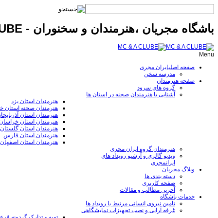
باشگاه مجریان ،هنرمندان و سخنوران - MC & A CLUBE
Menu
صفحه اصلی
ایران مجری
مدرسه سخن
صفحه هنرمندان
گروه های سرود
آشنایی با هنرمندان صحنه در استان ها
هنرمندان استان یزد
هنرمندان صحنه استان خ
هنرمندان استان آذربایجا
هنرمندان استان خراسا
هنرمندان استان گلستان
هنرمندان استان فارس
هنرمندان استان اصفهان
هنرمندان گروه ایران مجری
ویدیو گالری و آرشیو رویداد های
ایرانمجری
وبلاگ مجریان
دسته بندی ها
صفحه کاربری
آخرین مطالب و مقالات
خدمات باشگاه
تامین نیروی انسانی مرتبط با رویداد ها
غرفه آرایی و نصب تجهیزات نمایشگاهی
تهیه و تدارک گردونه قر