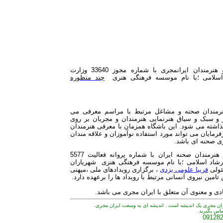
باشگاه مجریان و هنرمندان ایرانمجری با شماره مجوز 33640 وزارت
اسلامی ؛با نام موسسه فرهنگی هنری
چند منظوره
نرمندان صحنه و مشاغل مرتبط با مراسم معرفی می
 و سبک و سیاق هنرنمایی هنرمندان و مجریان بر روی
اشته می شود. این باشگاه همزمان با معرفی هنرمندان
فرمایان می تواند مورد استفاده نوآموزان و علاقه مندان
ری صحنه ای باشد.
باشگاه مجریان و هنرمندان صحنه ایران با شماره پروانه فعالیت 5577
رشاد اسلامی ؛با نام موسسه فرهنگی هنری شهریاران
ئولی
فریبا علومی یزدی
، برگزاری رویدادهای ملی ،میهنی
تامین نیروی انسانی مرتبط با رویداد ها را برعهده دارد.
 و معنوی آن متعلق با ایران مجری می باشد.
ران مجری یک اندیشه است . اندیشه ای به وسعت ایران مجری.
تماس بگیرید.
09128