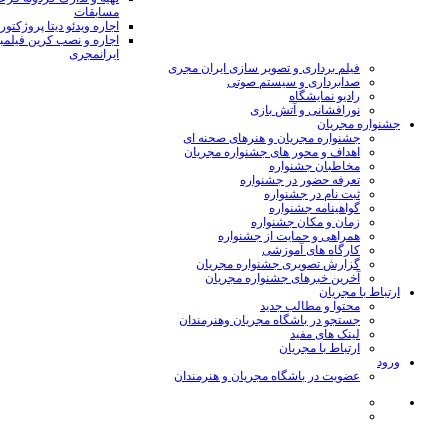
مسابقات
اجاره ویدئو دیتا پروژکتور
اجاره و نصب کرین فیلمب
ایرانمجری
فیلم برداری و تصویر سازی ایران مجری
صدابرداری و سیستم صوتی
رادیو نمایشگاه
نورافشانی و آتش بازی
جشنواره مجریان
جشنواره مجریان و هنرهای صحنه ای
اهداف و محور های جشنواره مجریان
مخاطبان جشنواره
تعرفه حضور در جشنواره
ثبت نام در جشنواره
گواهینامه جشنواره
زمان و مکان جشنواره
همراهی و حمایت از جشنواره
کارگاه های آموزشی
گزارش تصویری جشنواره مجریان
آخرین خبرهای جشنواره مجریان
ارتباط با مجریان
محتوا و مطالب جدید
جستجو در باشگاه مجریان وهنرمندان
لینک های مفید
ارتباط با مجریان
ورود
عضویت در باشگاه مجریان و هنرمندان