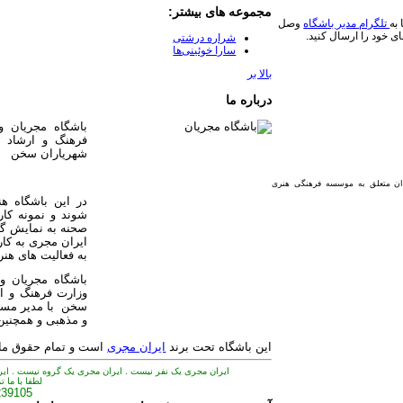
مجموعه های بیشتر:
به
تلگرام مدیر باشگاه
وصل
ای خود را ارسال کنید.
شراره درشتی
سارا خوئینی‌ها
بالا بر
درباره ما
فرهنگ و ارشاد 
شهریاران سخن
دان متعلق به موسسه فرهنگی هنری
در این باشگاه ه
شوند و نمونه کار
صحنه به نمایش گذ
ایران مجری به کار
به فعالیت های هن
وزارت فرهنگ و ا
سخن با مدیر مس
و مذهبی و همچنین 
این باشگاه تحت برند
ایران مجری
است و تمام حقوق مادی
ایران مجری یک نفر نیست . ایران مجری یک گروه نیست . ای
لطفا با ما 
239105