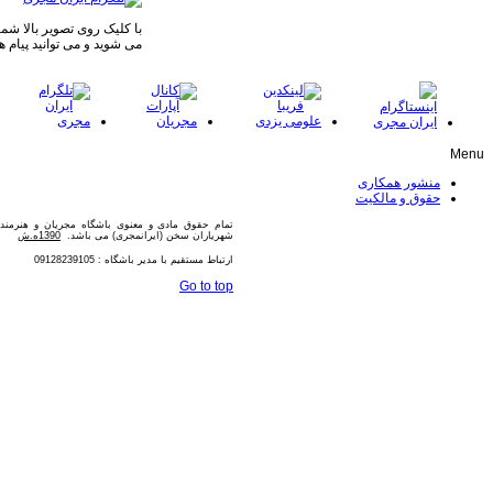
با کلیک روی تصویر بالا شما 
می شوید و می توانید پیام ه
Menu
منشور همکاری
حقوق و مالکیت
تمام حقوق مادی و معنوی باشگاه مجریان و هنرمن
شهریاران سخن (ایرانمجری) می باشد.
1390ه.ش
ارتباط مستقیم با مدیر باشگاه : 09128239105
Go to top