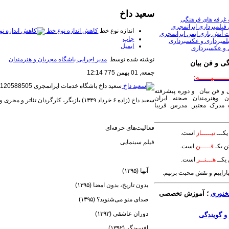
سعید داخ
 غرفه های فرهنگی
فیلمبرداری ایرانمجری
اندازه نوع خط
کاهش اندازه نوع خط
 آتش بازی ایمن ایرانمجری
چاپ
لمبرداری و عکسبرداری
ایمیل
 و عکسبرداری
نوشته شده توسط
مدیر اجرایی باشگاه مجریان و هنرمندان
ی و فن بیان
جمعه, 01 بهمن 775 12:14
ــــــیــــــه:
سعید داخ
باشگاه خدمات ایرانمجری 09120588505
 و فن بیان و دوره پیشرفته
ن وهنرمندان صحنه ایران
سعید داخ (زاده ۶ خرداد ۱۳۴۹) بازیگر، کارگردان تئاتر و مجری و طراح حرکات موزون می‌باشد.
مدرک معتبر. مدرس فریبا
فعالیت‌های حرفه‌ای
کـــ
نیـــــاز
است.
فیلم سینمایی
ن یکـ
فـــــن
است.
یکــ
هـــنــر
است.
آنها (۱۳۹۵)
بیاراییم و نقش محبت بزنیم.
بدون تاریخ، بدون امضا (۱۳۹۵)
خنوری
؛ آموزش تخصصی
صدای منو می‌شنوید؟ (۱۳۹۵)
دوران عاشقی (۱۳۹۳)
افسونگر (۱۳۹۲)