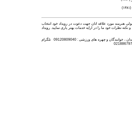
)
ولی هنرمند مورد علاقه اتان جهت دعوت در رویداد خود انتخاب
نکته نظرات خود ما را در ارایه خدمات بهتر یاری نمایید. رویداد
تلفن همراه مدیر برنامه باشگاه :09128239105 تلگرام هنرمندان ، خوانندگان و چهره های ورزشی : 09120809040 تلگرام