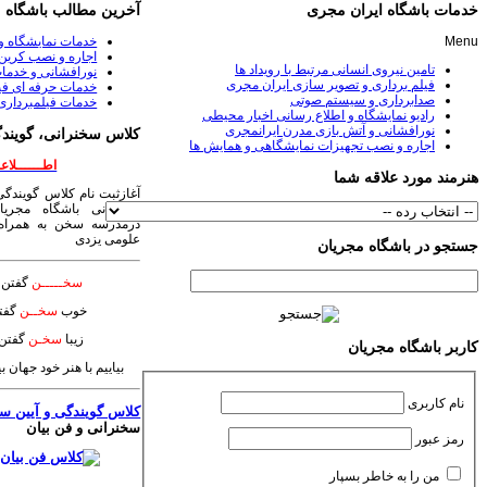
خدمات باشگاه ایران مجری
آخرین مطالب باشگاه
Menu
خدمات نمایشگاه و
اجاره و نصب کرین 
تامین نیروی انسانی مرتبط با رویداد ها
نورافشانی و خدمات
فیلم برداری و تصویر سازی ایران مجری
خدمات حرفه ای فی
صدابرداری و سیستم صوتی
خدمات فیلمبرداری
رادیو نمایشگاه و اطلاع رسانی اخبار محیطی
نورافشانی و آتش بازی مدرن ایرانمجری
کلاس سخنرانی، گویندگ
اجاره و نصب تجهیزات نمایشگاهی و همایش ها
اطــــــلاعــ
هنرمند مورد علاقه شما
آغازثبت نام کلاس گویندگی
سخنرانی باشگاه مجریا
درمدرسه سخن به همراه 
علومی یزدی
جستجو در باشگاه مجریان
سخـــــن
گفتن ی
خوب
سخــن
گفت
زیبا
سخـن
گفتن 
کاربر باشگاه مجریان
بیاییم با هنر خود جهان 
نام کاربری
کلاس گویندگی و آیین س
سخنرانی و فن بیان
رمز عبور
من را به خاطر بسپار