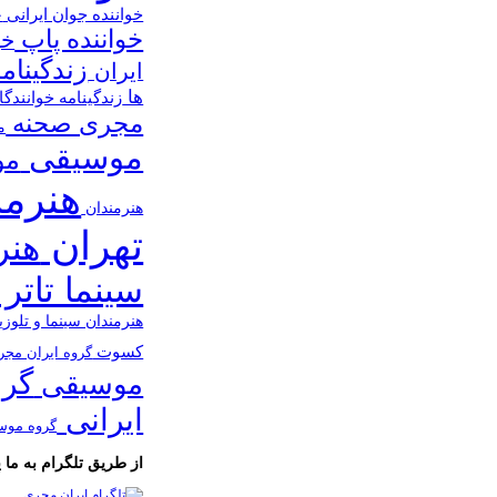
خواننده جوان ایرانی
خ
خواننده پاپ
خو
زندگینام
ایران
ها
زندگینامه خوانندگ
مجری صحنه
م
موسیقی
مو
هنرمن
هنرمندان
تهران
هنر
سینما تاتر 
هنرمندان سینما و تلوز
کسوت
گروه ایران مج
گرو
موسیقی
ایرانی
گروه موس
از طریق تلگرام به ما پی