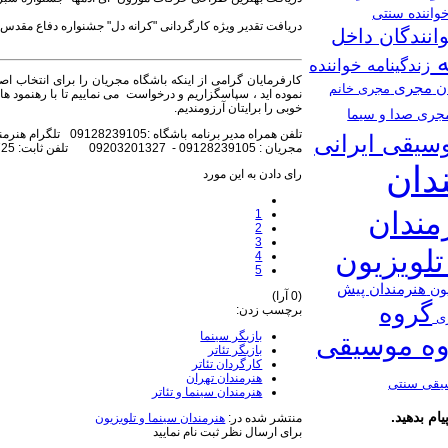
واننده سنتی
دریافت تقدیر ویژه کارگردانی "کرانه دل" جشنواره دفاع مقدس (۱۳۸۱
انندگان داخل
ه
زندگینامه خواننده
کارفرمایان گرامی از اینکه باشگاه مجریان را برای انتخاب اص
ان
مجری
مجری خانم
نموده اید ، سپاسگزاریم و درخواست می نماییم تا با رهنمود ها و 
خوبی را برایتان آرزومندیم.
جری صدا و سیما
سیقی ایرانی
مجریان : 09128239105 - 09203201327 تلفن ثابت: 02188679725
دان
رای دادن به این مورد
مندان
1
2
3
تلویزیون
4
5
هنرمندان پیش
یون
(0 آرا)
گروه
برچسب زدن:
ری
بازیگر سینما
ه موسیقی
بازیگر تئاتر
کارگردان تئاتر
هنرمندان تهران
یقی سنتی
هنرمندان سینما و تئاتر
ام بدهید.
منتشر شده در:
هنرمندان سینما و تلویزیون
برای ارسال نظر ثبت نام نمایید