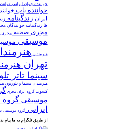
خواننده جوان ایرانی
خوانند
خواننده پاپ
خوانند
زندگینامه
ایران
زند
ها
زندگینامه خوانندگان
مج
مجری صحنه
مجری ص
موسیقی
موسیق
هنرمندا
هنرمندان
تهران
هنرمن
سینما تاتر تل
هن
هنرمندان سینما و تلوزیون
گر
کسوت
گروه ایران مجری
گروه 
موسیقی
ایرانی
گروه موسیقی س
از طریق تلگرام به ما پیام بده