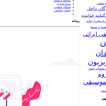
ماه‌چهره خلیلی
ه سنتی
بهراد خرازی
اشکان خطیبی
گان داخل
عباس جوانمرد
گینامه خواننده
ری
رسانه
مجری خانم
دا و سیما
ی ایرانی
ن
دان
ویزیون
رمندان پیش
وه
موسیقی
نتی
ید.