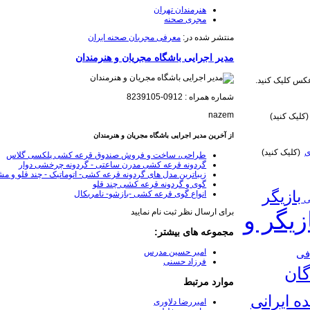
هنرمندان تهران
مجری صحنه
منتشر شده در:
معرفی مجریان صحنه ایران
مدیر اجرایی باشگاه مجریان و هنرمندان
س کلیک کنید.
شماره همراه : 0912-8239105
nazem
کلیک کنید)
از آخرین مدیر اجرایی باشگاه مجریان و هنرمندان
ی
(کلیک کنید)
طراحی، ساخت و فروش صندوق قرعه کشی پلکسی گلاس
گردونه قرعه کشی مدرن ساعتی - گردونه چرخشی دوار
زیباترین مدل های گردونه قرعه کشی- اتوماتیک - چند قلو و م
گوی و گردونه قرعه کشی چند قلو
بازیگر
انواع گوی قرعه کشی -بازشو- نامریکال
نی
زیگر و
برای ارسال نظر ثبت نام نمایید
مجموعه های بیشتر:
امیر حسین مدرس
فی
فرزاد حسنی
گان
موارد مرتبط
ده ایرانی
امیررضا دلاوری