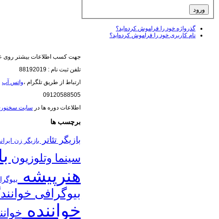
گذرواژه خود را فراموش کرده‌اید؟
نام کاربری خود را فراموش کرده‌اید؟
جهت کسب اطلاعات بیشتر روی عک
تلفن ثبت نام : 88192019
ارتباط از طریق تلگرام ،
واتس آپ
(
09120588505
اطلاعات دوره ها در
سایت سخنور
برچسب ها
بازیگر تئاتر
بازیگر زن ایرا
با
سینما وتلوزیون
هنرپیشه
بیوگرا
بیوگرافی خوانند
خواننده
خوانن