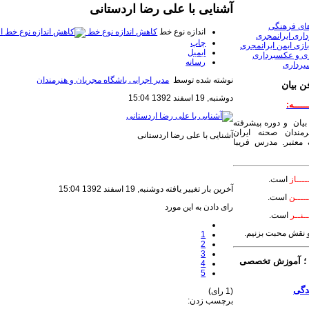
آشنایی با علی رضا اردستانی
های فرهنگی
اندازه نوع خط
کاهش اندازه نوع خط
ا
داری ایرانمجری
چاپ
ازی ایمن ایرانمجری
ایمیل
ری و عکسبرداری
رسانه
برداری
نوشته شده توسط
مدیر اجرایی باشگاه مجریان و هنرمندان
ن بیان
دوشنبه, 19 اسفند 1392 15:04
ـــــه:
بیان و دوره پیشرفته
مندان صحنه ایران
آشنایی با علی رضا اردستانی
معتبر. مدرس فریبا
ــــاز
است.
آخرین بار تغییر یافته دوشنبه, 19 اسفند 1392 15:04
ــــن
است.
رای دادن به این مورد
ـنــر
است.
 و نقش محبت بزنیم.
1
2
3
 آموزش تخصصی
4
5
(1 رای)
برچسب زدن: