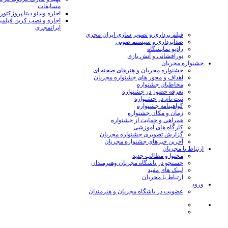
مسابقات
اجاره ویدئو دیتا پروژکتور
اجاره و نصب کرین فیلمب
ایرانمجری
فیلم برداری و تصویر سازی ایران مجری
صدابرداری و سیستم صوتی
رادیو نمایشگاه
نورافشانی و آتش بازی
جشنواره مجریان
جشنواره مجریان و هنرهای صحنه ای
اهداف و محور های جشنواره مجریان
مخاطبان جشنواره
تعرفه حضور در جشنواره
ثبت نام در جشنواره
گواهینامه جشنواره
زمان و مکان جشنواره
همراهی و حمایت از جشنواره
کارگاه های آموزشی
گزارش تصویری جشنواره مجریان
آخرین خبرهای جشنواره مجریان
ارتباط با مجریان
محتوا و مطالب جدید
جستجو در باشگاه مجریان وهنرمندان
لینک های مفید
ارتباط با مجریان
ورود
عضویت در باشگاه مجریان و هنرمندان