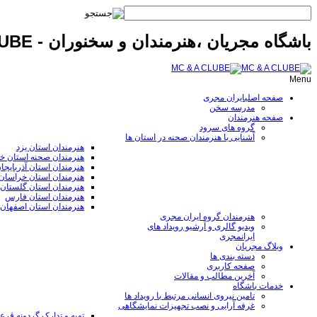
باشگاه مجریان ،هنرمندان و سخنوران - MC & A CLUBE
Menu
صفحه اصلی
ایران مجری
مدرسه سخن
صفحه هنرمندان
گروه های سرود
آشنایی با هنرمندان صحنه در استان ها
هنرمندان استان یزد
هنرمندان صحنه استان خ
هنرمندان استان آذربایجا
هنرمندان استان خراسا
هنرمندان استان گلستان
هنرمندان استان فارس
هنرمندان استان اصفهان
هنرمندان گروه ایران مجری
ویدیو گالری و آرشیو رویداد های
ایرانمجری
وبلاگ مجریان
دسته بندی ها
صفحه کاربری
آخرین مطالب و مقالات
خدمات باشگاه
تامین نیروی انسانی مرتبط با رویداد ها
غرفه آرایی و نصب تجهیزات نمایشگاهی
تهیه و تدارک گردونه قر