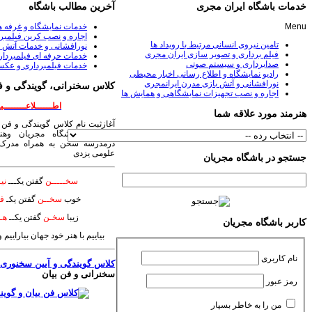
خدمات باشگاه ایران مجری
آخرین مطالب باشگاه
Menu
خدمات نمایشگاه و غرفه 
اجاره و نصب کرین فیلمبر
تامین نیروی انسانی مرتبط با رویداد ها
نورافشانی و خدمات آتش ب
فیلم برداری و تصویر سازی ایران مجری
خدمات حرفه ای فیلمبردا
صدابرداری و سیستم صوتی
خدمات فیلمبرداری و عکس
رادیو نمایشگاه و اطلاع رسانی اخبار محیطی
نورافشانی و آتش بازی مدرن ایرانمجری
کلاس سخنرانی، گویندگی و ف
اجاره و نصب تجهیزات نمایشگاهی و همایش ها
اطــــــلاعــــــــیـ
هنرمند مورد علاقه شما
آغازثبت نام کلاس گویندگی و فن 
سخنرانی باشگاه مجریان وهنر
درمدرسه سخن به همراه مدرک 
علومی یزدی
جستجو در باشگاه مجریان
سخـــــن
گفتن یکـــ
نیـ
خوب
سخــن
گفتن یکـ
فـ
زیبا
سخـن
گفتن یکــ
هــ
کاربر باشگاه مجریان
بیاییم با هنر خود جهان بیاراییم
نام کاربری
کلاس گویندگی و آیین سخنوری
؛
سخنرانی و فن بیان
رمز عبور
من را به خاطر بسپار