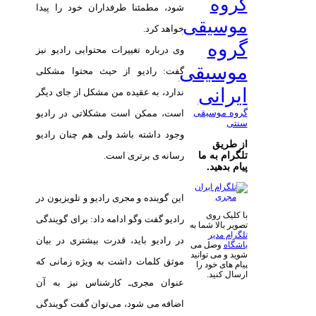
گروه
شود، مطمئنا طرفداران خود را پیدا
موسیقی
خواهد کرد.
گروه
وی درباره تغییرات محتوایی رادیو نیز
موسیقی
گفت: رادیو از حیث محتوا مشکلی
ایرانی
ندارد، به عقیده من مشکل از جای دیگر
گروه موسیقی
است، ممکن است مشکلاتی در رادیو
سنتی
وجود داشته باشد ولی هم چنان رادیو
از طریق
تلگرام به ما
رسانه ی برتری است.
پیام بدهید.
این گوینده و مجری رادیو و تلویزیون در
با کلیک روی
رادیو گفت وگو ادامه داد: برای گویندگی
تصویر بالا شما به
تلگرام مدیر
در رادیو باید، قدرت بیشتری در بیان
باشگاه
وصل می
شوید و می توانید
موثق کلمات داشت به ویژه زمانی که
پیام های خود را
ارسال کنید.
عنوان مجری‌ـ کارشناس نیز به آن
اضافه می شود، می‌توان گفت گویندگی