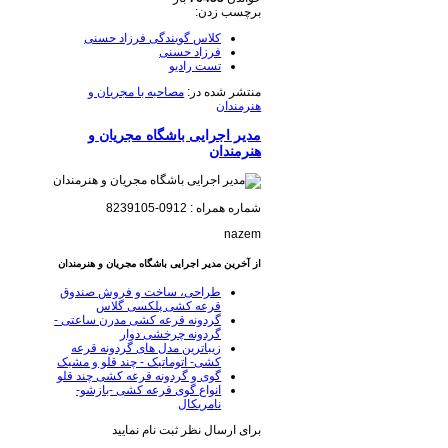
برچسب زدن:
کلاس گویندگی فرزاد حسنی
فرزاد حسنی
تست رادیو
منتشر شده در:
مصاحبه با مجریان و
هنرمندان
مدیر اجرایی باشگاه مجریان و
هنرمندان
شماره همراه : 0912-8239105
nazem
از آخرین مدیر اجرایی باشگاه مجریان و هنرمندان
طراحی، ساخت و فروش صندوق
قرعه کشی پلکسی گلاس
گردونه قرعه کشی مدرن ساعتی -
گردونه چرخشی دوار
زیباترین مدل های گردونه قرعه
کشی- اتوماتیک - چند قلو و مشبک
گوی و گردونه قرعه کشی چند قلو
انواع گوی قرعه کشی -بازشو-
نامریکال
برای ارسال نظر ثبت نام نمایید