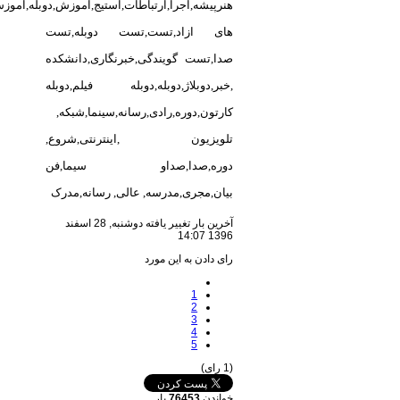
هنرپیشه,
اجرا,ارتباطات,استیج,اموزش,دوبله,اموز
های ازاد,تست,تست دوبله,تست
صدا,تست گویندگی,خبرنگاری,دانشکده
,خبر,دوبلاژ,دوبله,دوبله فیلم,دوبله
کارتون,دوره,رادی,رسانه,سینما,شبکه,
تلویزیون ,اینترنتی,شروع,
دوره,صدا,صداو سیما,فن
بیان,مجری,مدرسه, عالی, رسانه,مدرک
آخرین بار تغییر یافته دوشنبه, 28 اسفند
1396 14:07
رای دادن به این مورد
1
2
3
4
5
(1 رای)
خواندن
76453
بار