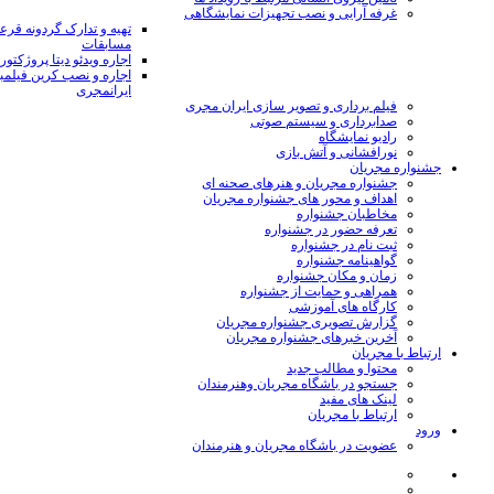
غرفه آرایی و نصب تجهیزات نمایشگاهی
تهیه و تدارک گردونه قر
مسابقات
اجاره ویدئو دیتا پروژکتور
اجاره و نصب کرین فیلمب
ایرانمجری
فیلم برداری و تصویر سازی ایران مجری
صدابرداری و سیستم صوتی
رادیو نمایشگاه
نورافشانی و آتش بازی
جشنواره مجریان
جشنواره مجریان و هنرهای صحنه ای
اهداف و محور های جشنواره مجریان
مخاطبان جشنواره
تعرفه حضور در جشنواره
ثبت نام در جشنواره
گواهینامه جشنواره
زمان و مکان جشنواره
همراهی و حمایت از جشنواره
کارگاه های آموزشی
گزارش تصویری جشنواره مجریان
آخرین خبرهای جشنواره مجریان
ارتباط با مجریان
محتوا و مطالب جدید
جستجو در باشگاه مجریان وهنرمندان
لینک های مفید
ارتباط با مجریان
ورود
عضویت در باشگاه مجریان و هنرمندان