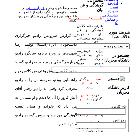
سخنرانی،
اجاره و
گویندگی و فن
نصب
محمدرضا شهیدی‌فر و
فرزاد حسنی
در
بیان
تجهیزات
شصت و نهمین سالگرد رادیو از خاطرات
نمایشگاهی
تلخ و شیرین و چگونگی ورودشان به رادیو
اطــــــلاعــــــــیــــــه:
و همایش
گفتند.
ها
آغازثبت نام کلاس
گویندگی و فن
هنرمند مورد
بیان و دوره
به گزارش سرویس رادیو خبرگزاری
علاقه شما
پیشرفته سخنرانی
باشگاه مجریان
دانشجویان ایران(ایسنا) محمد رضا
وهنرمندان صحنه
ایران درمدرسه
شهیدی‌فر در ویژه برنامه سالگرد رادیو
سخن به همراه
جستجو در
مدرک معتبر.
باشگاه مجریان
درباره چگونگی ورود خود به رادیو گفت:
مدرس فریبا
علومی یزدی
حدود 27 سال پیش وقتی من كلاس دوم
سخـــــن
گفتن
راهنمایی بودم، مدرسه من را به رادیو
یکـــ
نیـــــاز
است.
کاربر باشگاه
معرفی كرد وقتی به رادیو رفتم آقای
مجریان
خوب
سخــن
آتش‌افروز را آن جا دیدم و او متنی را به
گفتن یکـ
فـــــن
است.
من داد كه بخوانم و همان
تست
نام کاربری
زیبا
سخـن
گفتن
گویندگی
من شد و سپس گوینده رادیو
یکــ
هـــنــر
است.
رمز عبور
بیاییم با هنر خود
مشهد شدم.
جهان بیاراییم و
نقش محبت بزنیم.