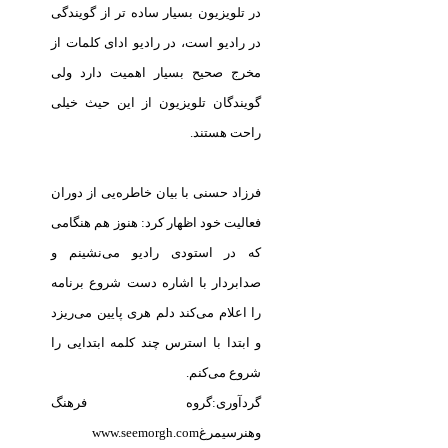
در تلویزیون بسیار ساده تر از گویندگی
در رادیو است، در رادیو ادای کلمات از
مخرج صحیح بسیار اهمیت دارد ولی
گویندگان تلویزیون از این حیث خیلی
راحت هستند.
فرزاد حسنی با بیان خاطره‌یی از دوران
فعالیت خود اظهار كرد: هنوز هم هنگامی
كه در استودی رادیو می‌نشینم و
صدا‌بردار با اشاره دست شروع برنامه
را اعلام می‌كند دلم هری پایین می‌ریزد
و ابتدا با استرس چند كلمه ابتدایی را
شروع می‌كنم.
گردآوری:گروه فرهنگ
وهنرسیمرغwww.seemorgh.com