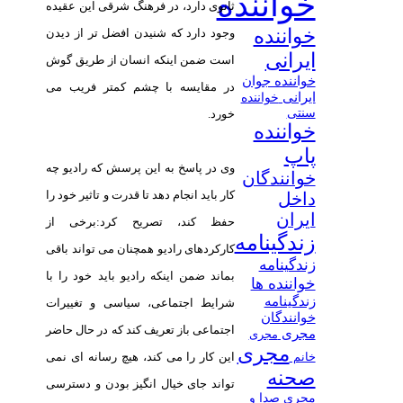
خواننده
ثانوی دارد، در فرهنگ شرقی این عقیده
خواننده
وجود دارد که شنیدن افضل تر از دیدن
ایرانی
است ضمن اینکه انسان از طریق گوش
خواننده جوان
در مقایسه با چشم کمتر فریب می
ایرانی
خواننده
سنتی
خورد.
خواننده
پاپ
وی در پاسخ به این پرسش كه رادیو چه
خوانندگان
کار باید انجام دهد تا قدرت و تاثیر خود را
داخل
ایران
حفظ کند، تصریح كرد:برخی از
زندگینامه
کارکردهای رادیو همچنان می تواند باقی
زندگینامه
بماند ضمن اینکه رادیو باید خود را با
خواننده ها
زندگینامه
شرایط اجتماعی، سیاسی و تغییرات
خوانندگان
اجتماعی باز تعریف کند که در حال حاضر
مجری
مجری
مجری
این کار را می کند، هیچ رسانه ای نمی
خانم
صحنه
تواند جای خیال انگیز بودن و دسترسی
مجری صدا و