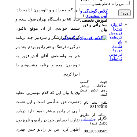
من را به خاطر بسپار
این گوینده رادیو و تلویزیون ادامه داد:
کلاس گویندگی و
آیین سخنوری
؛
سال 68 در دانشگاه تهران قبول شدم و
آموزش تخصصی
گذرواژه
سخنرانی و فن
سینما خواندم. از آن موقع تاكنون
خود را
بیان
فراموش
گوینده، گزارشگر و سردبیر چند برنامه
کرده‌اید؟
نام
کاربری
در گروه فرهنگ و هنر رادیو بودم. بعد باز
خود را
فراموش
هم به واسطه‌ی آقای آتش‌افزوز به
کرده‌اید؟
تلویزیون آمدم و برنامه‌ هشت‌ونیم را
اجرا كردم.
جهت کسب
اطلاعات بیشتر
روی عکس کلیک
وی با بیان این كه کلام مهمترین عطیه
کنید.
حضرت حق به آدمی است و این نعمت
تلفن ثبت نام :
88192019
الهی در رادیو بیشتر نمود دارد درباره
ارتباط از طریق
تلگرام ،
واتس آپ
تفاوت احساس خود در رادیو و تلویزیون
(کلیک کنید)
اظهار كرد: من در رادیو حس بهتری
09120588505