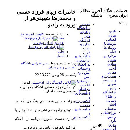
خدمات باشگاه
آخرین مطالب
خاطرات زیبای فرزاد حسنی
ایران مجری
باشگاه
و محمدرضا شهیدی‌فر از
ورود به رادیو
Menu
خدمات
نمایشگاه
تامین
و غرفه
اندازه نوع خط
کاهش اندازه نوع
نیروی
های
خط
انسانی
فرهنگی
افزایش اندازه نوع خط
مرتبط با
اجاره و
رویداد ها
نصب
چاپ
فیلم
کرین
ایمیل
برداری و
فیلمبرداری
تصویر
ایرانمجری
نوشته شده توسط
مدیر اجرایی باشگاه
سازی
نورافشانی
مجریان و هنرمندان
ایران
و خدمات
مجری
آتش بازی
یکشنبه, 26 بهمن 773 22:33
صدابرداری
ایمن
و سیستم
ایرانمجری
کلاس
صوتی
خدمات
گویندگی فرزاد حسنی
باشگاه مجریان و
رادیو
حرفه ای
هنرمندان صحنه ایران
نمایشگاه
فیلمبرداری
و اطلاع
و
رسانی
عکسبرداری
فرزاد حسنی:هنوز هم هنگامی كه در
اخبار
خدمات
محیطی
فیلمبرداری
استودیو رادیو می‌نشینم و صدا‌بردار با
نورافشانی
و
و آتش
عکسبرداری
اشاره دست شروع برنامه را اعلام
بازی
مدرن
کلاس
می‌كند دلم هری پایین می‌ریزد و ...
ایرانمجری