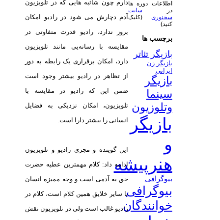
دارم چون شائبه هایی که در تلویزیون
اطلاعات دوره ها
در
سایت
آدم دچارش می شود در رادیو امکان
سخنوری
(کلیک
کنید)
بروز ندارد، رادیو قدرت متفاوتی در
برچسب ها
مقایسه با رسانه‌یی مانند تلویزیون
بازیگر تئاتر
دارد، امکان برقراری یک رابطه به دور
بازیگر زن
ایرانی
از تظاهر در رادیو بیشتر وجود است
بازیگر
ضمن این که رادیو در مقایسه با
سینما
وتلوزیون
تلویزیون، امکان نزدیکی به فضایل
بازیگر
انسانی را بیشتر دارا است.
و
این گوینده و مجری رادیو و تلویزیون
هنرپیشه
ادامه داد: کلام مهمترین عطیه حضرت
بیوگرافی
حق به آدمی است و وجه ممیزه انسان
بیوگرافی
با سایر خلایق همین کلام است، کلام در
خوانندگان
رادیو غالب است ولی در تلویزیون نقش