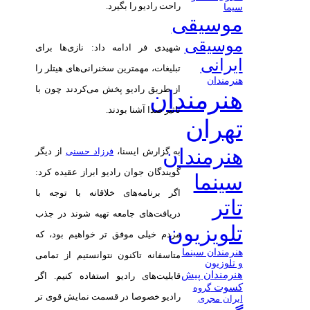
راحت رادیو را بگیرد.
سیما
موسیقی
موسیقی
شهیدی فر ادامه داد: نازی‌ها برای
ایرانی
تبلیغات، مهمترین سخنرانی‌های هیتلر را
هنرمندان
از طریق رادیو پخش می‌كردند چون با
هنرمندان
تاثیر صدا آشنا بودند.
تهران
هنرمندان
به گزارش ایسنا،
فرزاد حسنی
از دیگر
گویندگان جوان رادیو ابراز عقیده كرد:
سینما
اگر برنامه‌های خلاقانه با توجه با
تاتر
دریافت‌های جامعه تهیه شوند در جذب
تلویزیون
مردم خیلی موفق تر خواهیم بود، که
هنرمندان سینما
متاسفانه تاکنون نتوانستیم از تمامی
و تلوزیون
هنرمندان پیش
قابلیت‌های رادیو استفاده کنیم. اگر
کسوت
گروه
رادیو خصوصا در قسمت نمایش قوی تر
ایران مجری