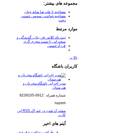
مجموعه های بیشتر:
مصاحبه با علیرضا شانه چیان
مصاحبه خواندنی سوسن حسنی
دخت
موارد مرتبط
ثبت نام کلاس فن بیان، گویندگی و
سخنرانی با تست مجری گری
فرزاد حسنی
بالا بر
کاربران باشگاه
مدیر اجرایی باشگاه مجریان و
هنرمندان
شماره همراه : 0912-8239105
nazem
مشترک شدن در خوراک RSS این
کاربر
آیتم های اخیر
طراحی، ساخت و فروش