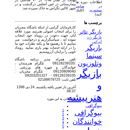
نهایت در سال ۱۳۸۵ در ۷۰ سالگی در
اطلاعات دوره ها
بیمارستانی در لس آنجلس درگذشت و در
در
سایت
شهر کالین تگزاس به خاک سپرده شد.
سخنوری
(کلیک
کنید)
برچسب ها
کارفرمایان گرامی از اینکه باشگاه مجریان
بازیگر تئاتر
را برای انتخاب اصولی هنرمند مورد علاقه
اتان جهت دعوت در رویداد خود انتخاب
بازیگر زن
نموده اید ، سپاسگزاریم و درخواست می
ایرانی
نماییم تا با رهنمود ها و نکته نظرات خود ما
بازیگر
را در ارایه خدمات بهتر یاری نمایید. رویداد
خوبی را برایتان آرزومندیم.
سینما
تلفن همراه مدیر برنامه باشگاه
وتلوزیون
:09128239105 تلگرام هنرمندان ،
خوانندگان و چهره های ورزشی :
بازیگر
09120809040 تلگرام مجریان :
09128239105 - 09203201327
تلفن ثابت: 02188679725
و
آخرین بار تغییر یافته یکشنبه, 24 دی 1396
08:37
هنرپیشه
رای دادن به این مورد
بیوگرافی
1
بیوگرافی
2
3
خوانندگان
4
5