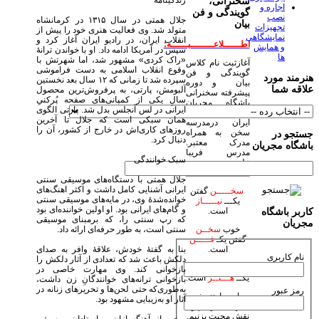
زندگینامه
سخنرانی،
اجاره و
گویندگی و فن
نصب
جلال همتی در سال ۱۳۱۵ در کرمانشاه
بیان
تجهیزات
متولد شد. وی فعالیت هنری خود را پیش از
نمایشگاهی
انقلاب ایران، در رادیو ایران آغاز کرد و
اطــــــلاعــــــــیــــــه:
و همایش
سپس در آمریکا ادامه داد. او با خواندن ترانهٔ
ها
«راک کردی» مشهور شد، اما شهرتش با
آغازثبت نام کلاس
وقوع انقلاب اسلامی به دست فراموشی
گویندگی و فن
هنرمند مورد
سپرده شد تا زمانی که ۱۲ سال بعد نخستین
بیان و دوره
علاقه شما
آلبومش، پارتی، به پرفروش‌ترین محصول
پیشرفته سخنرانی
سالِ یکی از کمپانی‌های صفحه ‌پُرکنیِ
باشگاه مجریان
ایرانی در لس آنجلس بدل شد. پارتی الگوی
وهنرمندان صحنه
همان سبکی است که جلال تا آخرین
ایران درمدرسه
روزهای کاری‌اش در خارج از کشور، آن را
سخن به همراه
جستجو در
دنبال کرد.
مدرک معتبر.
باشگاه مجریان
مدرس فریبا
سبک خوانندگی
علومی یزدی
جلال همتی با دستگاه‌های موسیقی سنتی
ایرانی آشنایی کامل داشت و اکثر اهنگ‌های
سخـــــن
گفتن
خوانده‌شدهٔ وی، در مایه‌های موسیقی سنتی
یکـــ
نیـــــاز
و گام‌های ایرانی بود. او اولین خواننده‌ای بود
است.
کاربر باشگاه
که رپ سنتی را، که برمبنای موسیقی
مجریان
سنتی است، به طور حرفه‌ای ارائه داد.
خوب
سخــن
گفتن یکـ
فـــــن
بنا به گفتهٔ خودش، علاقهٔ وافر به صدای
است.
نام کاربری
دلکش باعث شد که تعدادی از آثار دلکش را
زیبا
سخـن
گفتن
بازخوانی کند. وی مهارت خاصی در
یکــ
هـــنــر
است.
بازخوانی ترانه‌های خوانندگانِ زن داشت،
به‌طوری‌که حتی لحن‌ها و تحریرهای زنانه در
رمز عبور
بیاییم با هنر خود
آثار او به‌زیبایی مشهود بود.
جهان بیاراییم و
نقش محبت بزنیم.