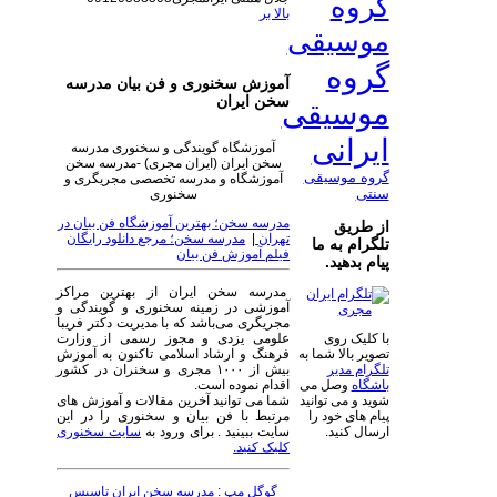
گروه
بالا بر
موسیقی
گروه
آموزش سخنوری و فن بیان مدرسه
سخن ایران
موسیقی
ایرانی
آموزشگاه گویندگی و سخنوری مدرسه
سخن ایران (ایران مجری) -مدرسه سخن
گروه موسیقی
آموزشگاه و مدرسه تخصصی مجریگری و
سنتی
سخنوری
مدرسه سخن؛ بهترین آموزشگاه فن بیان در
از طریق
تهران
|
مدرسه سخن؛ مرجع دانلود رایگان
تلگرام به ما
فیلم آموزش فن بیان
پیام بدهید.
مدرسه سخن ایران از بهترین مراکز
آموزشی در زمینه سخنوری و گویندگی و
مجریگری می‌باشد که با مدیریت دکتر فریبا
علومی یزدی و مجوز رسمی از وزارت
با کلیک روی
فرهنگ و ارشاد اسلامی تاکنون به آموزش
تصویر بالا شما به
بیش از ۱۰۰۰ مجری و سخنران در کشور
تلگرام مدیر
اقدام نموده است.
باشگاه
وصل می
شما می توانید آخرین مقالات و آموزش های
شوید و می توانید
مرتبط با فن بیان و سخنوری را در این
پیام های خود را
سایت ببینید . برای ورود به
سایت سخنوری
ارسال کنید.
کلیک کنید.
گوگل مپ : مدرسه سخن ایران تاسیس