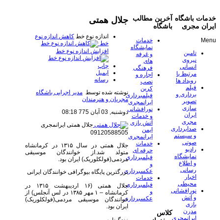
خدمات باشگاه
آخرین مطالب
جلال همتی
ایران مجری
باشگاه
اندازه نوع خط
کاهش اندازه نوع
Menu
خدمات
خط
نمایشگاه
افزایش اندازه نوع خط
تامین
و غرفه
نیروی
های
چاپ
انسانی
فرهنگی
ایمیل
مرتبط با
اجاره و
رسانه
رویداد ها
نصب
فیلم
کرین
نوشته شده توسط
مدیر اجرایی باشگاه
برداری و
فیلمبرداری
مجریان و هنرمندان
تصویر
ایرانمجری
سازی
نورافشانی
دوشنبه, 03 آبان 775 08:18
ایران
و خدمات
مجری
آتش بازی
جلال همتی
ایرانمجری
صدابرداری
ایمن
09120588505
و سیستم
ایرانمجری
صوتی
خدمات
جلال همتی در سال ۱۳۱۵ در کرمانشاه
رادیو
حرفه ای
متولد شد.از خوانندگان موسیقی
نمایشگاه
فیلمبرداری
مردمی(فولکلوریک) ایران بود.
و اطلاع
و
رسانی
عکسبرداری
بزرگترین پایگاه بیوگرافی خوانندگان ایرانی
اخبار
خدمات
محیطی
فیلمبرداری
جلال همتی (۱۶ ارديبهشت ۱۳۱۵ در
نورافشانی
و
کرمانشاه – ۱ مهر ۱۳۸۵ در لس آنجلس) از
و آتش
عکسبرداری
خوانندگان موسیقی مردمی(فولکلوریک)
بازی
ایران بود.
مدرن
کلاس
ایرانمجری