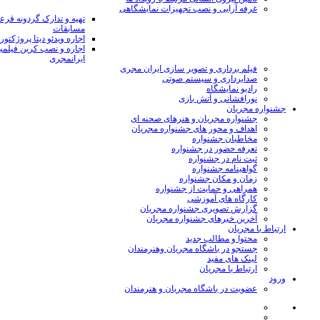
غرفه آرایی و نصب تجهیزات نمایشگاهی
تهیه و تدارک گردونه قر
مسابقات
اجاره ویدئو دیتا پروژکتور
اجاره و نصب کرین فیلمب
ایرانمجری
فیلم برداری و تصویر سازی ایران مجری
صدابرداری و سیستم صوتی
رادیو نمایشگاه
نورافشانی و آتش بازی
جشنواره مجریان
جشنواره مجریان و هنرهای صحنه ای
اهداف و محور های جشنواره مجریان
مخاطبان جشنواره
تعرفه حضور در جشنواره
ثبت نام در جشنواره
گواهینامه جشنواره
زمان و مکان جشنواره
همراهی و حمایت از جشنواره
کارگاه های آموزشی
گزارش تصویری جشنواره مجریان
آخرین خبرهای جشنواره مجریان
ارتباط با مجریان
محتوا و مطالب جدید
جستجو در باشگاه مجریان وهنرمندان
لینک های مفید
ارتباط با مجریان
ورود
عضویت در باشگاه مجریان و هنرمندان