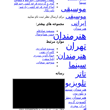
کشی- اتوماتیک - چند قلو و مشبک
سیما
گوی و گردونه قرعه کشی چند قلو
موسیقی
انواع گوی قرعه کشی -بازشو-
نامریکال
موسیقی
برای ارسال نظر ثبت نام نمایید
ایرانی
مجموعه های بیشتر:
هنرمندان
مسعود صادقلو
هنرمندان
حسن همایونفال
موارد مرتبط
تهران
سپیده خداوردی
کامران تفتی
هنرمندان
جمال‌الدین منبری
ایلیا منفرد
سینما
منوچهر سخایی
تاتر
رسانه
تلویزیون
هنرمندان سینما
و تلوزیون
هنرمندان پیش
کسوت
گروه
ایران مجری
جلال همتی
ایرانمجری09120588505