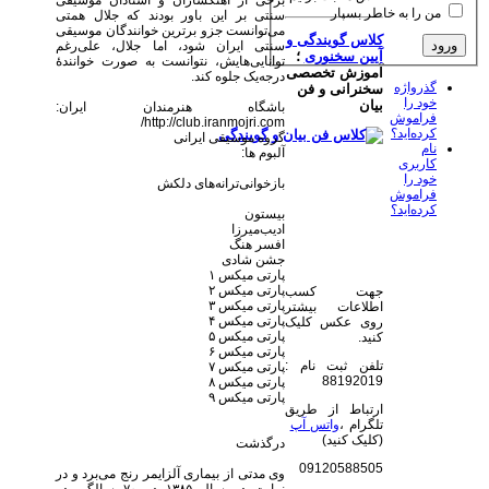
برخی از آهنگسازان و استادان موسیقی
من را به خاطر بسپار
سنتی بر این باور بودند که جلال همتی
می‌توانست جزو برترین خوانندگان موسیقی
کلاس گویندگی و
سنتی ایران شود، اما جلال، علی‌رغم
آیین سخنوری
؛
توانایی‌هایش، نتوانست به صورت خوانندهٔ
آموزش تخصصی
درجه‌یک جلوه کند.
گذرواژه
سخنرانی و فن
خود را
بیان
باشگاه هنرمندان ایران:
فراموش
http://club.iranmojri.com/
کرده‌اید؟
گروه موسیقی ایرانی
نام
آلبوم ها:
کاربری
خود را
بازخوانی‌ترانه‌های دلکش
فراموش
کرده‌اید؟
بیستون
ادیب‌میرزا
افسر هنگ
جشن شادی
پارتی میکس ۱
پارتی میکس ۲
جهت کسب
پارتی میکس ۳
اطلاعات بیشتر
پارتی میکس ۴
روی عکس کلیک
پارتی میکس ۵
کنید.
پارتی میکس ۶
تلفن ثبت نام :
پارتی میکس ۷
88192019
پارتی میکس ۸
پارتی میکس ۹
ارتباط از طریق
تلگرام ،
واتس آپ
(کلیک کنید)
درگذشت
09120588505
وی مدتی از بیماری آلزایمر رنج می‌برد و در