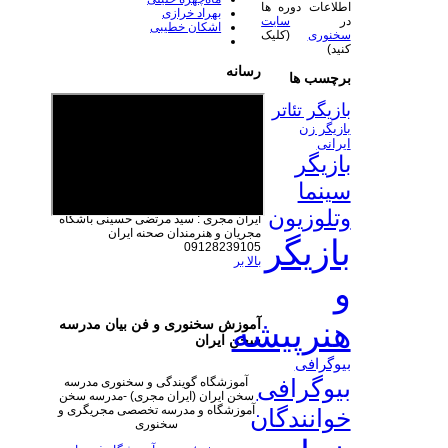
اطلاعات دوره ها
بهراد خرازی
در
سایت
اشکان خطیبی
سخنوری
(کلیک
کنید)
رسانه
برچسب ها
بازیگر تئاتر
بازیگر زن
ایرانی
بازیگر
سینما
وتلوزیون
ایران مجری : سید مرتضی حسینی
باشگاه
مجریان و هنرمندان صحنه ایران
بازیگر
09128239105
بالا بر
و
هنرپیشه
آموزش سخنوری و فن بیان مدرسه
سخن ایران
بیوگرافی
بیوگرافی
آموزشگاه گویندگی و سخنوری مدرسه
سخن ایران (ایران مجری) -مدرسه سخن
آموزشگاه و مدرسه تخصصی مجریگری و
خوانندگان
سخنوری