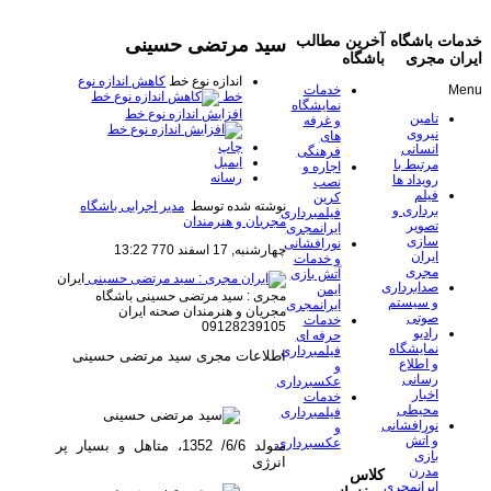
خدمات باشگاه
آخرین مطالب
سید مرتضی حسینی
ایران مجری
باشگاه
اندازه نوع خط
کاهش اندازه نوع
Menu
خدمات
خط
نمایشگاه
افزایش اندازه نوع خط
تامین
و غرفه
نیروی
های
چاپ
انسانی
فرهنگی
ایمیل
مرتبط با
اجاره و
رسانه
رویداد ها
نصب
فیلم
کرین
نوشته شده توسط
مدیر اجرایی باشگاه
برداری و
فیلمبرداری
مجریان و هنرمندان
تصویر
ایرانمجری
سازی
نورافشانی
چهارشنبه, 17 اسفند 770 13:22
ایران
و خدمات
مجری
آتش بازی
ایران
صدابرداری
ایمن
مجری : سید مرتضی حسینی
باشگاه
و سیستم
ایرانمجری
مجریان و هنرمندان صحنه ایران
صوتی
خدمات
09128239105
رادیو
حرفه ای
نمایشگاه
فیلمبرداری
اطلاعات مجری سید مرتضی حسینی
و اطلاع
و
رسانی
عکسبرداری
اخبار
خدمات
محیطی
فیلمبرداری
نورافشانی
و
و آتش
عکسبرداری
متولد 6/6/ 1352، متاهل و بسیار پر
بازی
انرژی
مدرن
کلاس
ایرانمجری