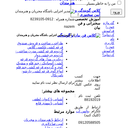
هنرمندان
من را به خاطر بسپار
کلاس گویندگی و
آیین سخنوری
؛
آموزش تخصصی
شماره همراه : 0912-8239105
گذرواژه
سخنرانی و فن
nazem
خود را
بیان
فراموش
کرده‌اید؟
از آخرین مدیر اجرایی باشگاه مجریان و هنرمندان
نام
کاربری
طراحی، ساخت و فروش صندوق
خود را
قرعه کشی پلکسی گلاس
فراموش
گردونه قرعه کشی مدرن ساعتی -
کرده‌اید؟
گردونه چرخشی دوار
زیباترین مدل های گردونه قرعه
کشی- اتوماتیک - چند قلو و مشبک
گوی و گردونه قرعه کشی چند قلو
انواع گوی قرعه کشی -بازشو-
نامریکال
جهت کسب
اطلاعات بیشتر
برای ارسال نظر ثبت نام نمایید
روی عکس کلیک
کنید.
مجموعه های بیشتر:
تلفن ثبت نام :
آشنایی با کیوان لطفی
88192019
آشنایی با مهدی قانع
ارتباط از طریق
تلگرام ،
واتس آپ
موارد مرتبط
(کلیک کنید)
ارتباط با هنرمندان و مجریان
09120588505
امیررضا دلاوری
ماه‌چهره خلیلی