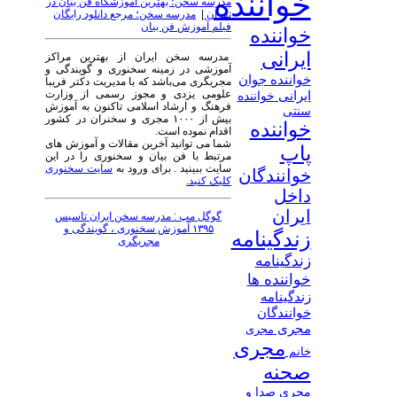
خواننده
مدرسه سخن؛ بهترین آموزشگاه فن بیان در
تهران
|
مدرسه سخن؛ مرجع دانلود رایگان
فیلم آموزش فن بیان
خواننده
ایرانی
مدرسه سخن ایران از بهترین مراکز
آموزشی در زمینه سخنوری و گویندگی و
خواننده جوان
مجریگری می‌باشد که با مدیریت دکتر فریبا
علومی یزدی و مجوز رسمی از وزارت
ایرانی
خواننده
فرهنگ و ارشاد اسلامی تاکنون به آموزش
سنتی
بیش از ۱۰۰۰ مجری و سخنران در کشور
خواننده
اقدام نموده است.
شما می توانید آخرین مقالات و آموزش های
پاپ
مرتبط با فن بیان و سخنوری را در این
سایت ببینید . برای ورود به
سایت سخنوری
خوانندگان
کلیک کنید.
داخل
ایران
گوگل مپ : مدرسه سخن ایران تاسیس
۱۳۹۵ آموزش سخنوری ، گویندگی و
زندگینامه
مجریگری
زندگینامه
خواننده ها
زندگینامه
خوانندگان
مجری
مجری
مجری
خانم
صحنه
مجری صدا و