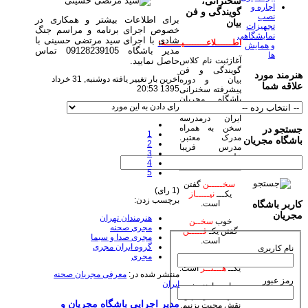
سخنرانی،
اجاره و
گویندگی و فن
نصب
برای اطلاعات بیشتر و همکاری در
بیان
تجهیزات
خصوص اجرای برنامه و مراسم جنگ
نمایشگاهی
شادی با اجرای سید مرتضی حسینی با
اطــــــلاعــــــــیــــــه:
و همایش
مدیر باشگاه 09128239105 تماس
ها
حاصل نمایید.
آغازثبت نام کلاس
گویندگی و فن
هنرمند مورد
آخرین بار تغییر یافته دوشنبه, 31 خرداد
بیان و دوره
علاقه شما
1395 20:53
پیشرفته سخنرانی
باشگاه مجریان
رای دادن به این مورد
وهنرمندان صحنه
ایران درمدرسه
سخن به همراه
جستجو در
1
مدرک معتبر.
باشگاه مجریان
2
مدرس فریبا
3
علومی یزدی
4
5
سخـــــن
گفتن
(1 رای)
یکـــ
نیـــــاز
برچسب زدن:
است.
کاربر باشگاه
مجریان
هنرمندان تهران
خوب
سخــن
مجری صحنه
گفتن یکـ
فـــــن
مجری صدا و سیما
است.
گروه ایران مجری
نام کاربری
مجری
زیبا
سخـن
گفتن
یکــ
هـــنــر
است.
منتشر شده در:
معرفی مجریان صحنه
رمز عبور
ایران
بیاییم با هنر خود
جهان بیاراییم و
مدیر اجرایی باشگاه مجریان و
نقش محبت بزنیم.