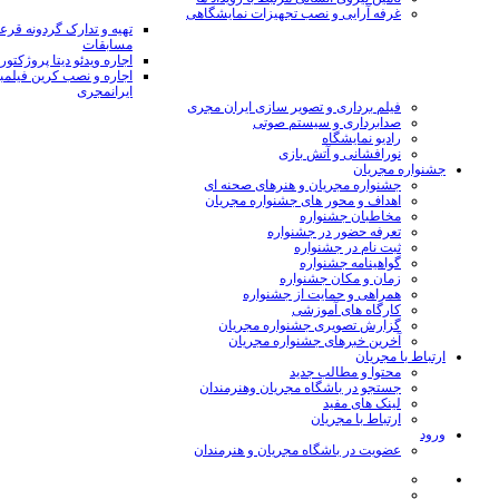
غرفه آرایی و نصب تجهیزات نمایشگاهی
تهیه و تدارک گردونه قر
مسابقات
اجاره ویدئو دیتا پروژکتور
اجاره و نصب کرین فیلمب
ایرانمجری
فیلم برداری و تصویر سازی ایران مجری
صدابرداری و سیستم صوتی
رادیو نمایشگاه
نورافشانی و آتش بازی
جشنواره مجریان
جشنواره مجریان و هنرهای صحنه ای
اهداف و محور های جشنواره مجریان
مخاطبان جشنواره
تعرفه حضور در جشنواره
ثبت نام در جشنواره
گواهینامه جشنواره
زمان و مکان جشنواره
همراهی و حمایت از جشنواره
کارگاه های آموزشی
گزارش تصویری جشنواره مجریان
آخرین خبرهای جشنواره مجریان
ارتباط با مجریان
محتوا و مطالب جدید
جستجو در باشگاه مجریان وهنرمندان
لینک های مفید
ارتباط با مجریان
ورود
عضویت در باشگاه مجریان و هنرمندان