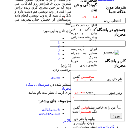
سخنرانی،
شيرين ترين خاطراتش رو اتفاقاتي مي
گویندگی و فن
هنرمند مورد
دونه كه در حين مجري گري زنده براش
بیان
مي افته. در وب نويسي هم دست داره و
علاقه شما
2.5 سال نيمه كاره وب نويسي انجام داده
اطــــــلاعــــــــیــــــه:
.دوستانش از خطش خيلي تعريف مي
كنند.
آغازثبت نام کلاس
گویندگی و فن
جستجو در باشگاه
رای دادن به این مورد
بیان و دوره
مجریان
پیشرفته سخنرانی
باشگاه مجریان
1
وهنرمندان صحنه
2
ایران درمدرسه
3
سخن به همراه
4
مدرک معتبر.
5
کاربر باشگاه
مدرس فریبا
علومی یزدی
مجریان
(1 رای)
برچسب زدن:
سخـــــن
گفتن
مجری
نام کاربری
یکـــ
نیـــــاز
منتشر شده در:
هنرمندان باشگاه
است.
مجریان
خوب
سخــن
رمز عبور
برای ارسال نظر ثبت نام نمایید
گفتن یکـ
فـــــن
است.
مجموعه های بیشتر:
من را به خاطر بسپار
زیبا
سخـن
گفتن
عباس غزالی
یکــ
هـــنــر
است.
حسن جوهرچی
بیاییم با هنر خود
بالا بر
جهان بیاراییم و
گذرواژه خود
نقش محبت بزنیم.