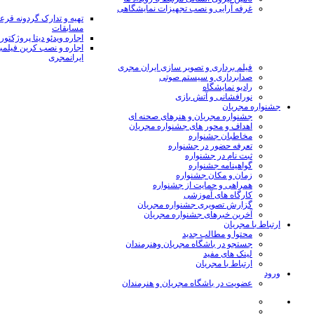
غرفه آرایی و نصب تجهیزات نمایشگاهی
تهیه و تدارک گردونه قر
مسابقات
اجاره ویدئو دیتا پروژکتور
اجاره و نصب کرین فیلمب
ایرانمجری
فیلم برداری و تصویر سازی ایران مجری
صدابرداری و سیستم صوتی
رادیو نمایشگاه
نورافشانی و آتش بازی
جشنواره مجریان
جشنواره مجریان و هنرهای صحنه ای
اهداف و محور های جشنواره مجریان
مخاطبان جشنواره
تعرفه حضور در جشنواره
ثبت نام در جشنواره
گواهینامه جشنواره
زمان و مکان جشنواره
همراهی و حمایت از جشنواره
کارگاه های آموزشی
گزارش تصویری جشنواره مجریان
آخرین خبرهای جشنواره مجریان
ارتباط با مجریان
محتوا و مطالب جدید
جستجو در باشگاه مجریان وهنرمندان
لینک های مفید
ارتباط با مجریان
ورود
عضویت در باشگاه مجریان و هنرمندان