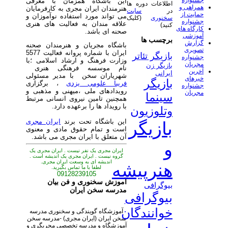
جشنواره
این باشگاه همزمان با معرفی
اطلاعات دوره ها
همراهی و
هنرمندان ایران مجری به کارفرمایان
در
سایت
حمایت از
می تواند مورد استفاده نوآموزان و
سخنوری
(کلیک
جشنواره
علاقه مندان به فعالیت های هنری
کنید)
کارگاه های
صحنه ای باشد.
آموزشی
برچسب ها
گزارش
باشگاه مجریان و هنرمندان صحنه
تصویری
ایران با شماره پروانه فعالیت 5577
بازیگر تئاتر
جشنواره
وزارت فرهنگ و ارشاد اسلامی ؛با
مجریان
بازیگر زن
نام موسسه فرهنگی هنری
آخرین
ایرانی
شهریاران سخن با مدیر مسئولی
خبرهای
بازیگر
فریبا علومی یزدی
، برگزاری
جشنواره
رویدادهای ملی ،میهنی و مذهبی و
مجریان
سینما
همچنین تامین نیروی انسانی مرتبط
با رویداد ها را برعهده دارد.
وتلوزیون
این باشگاه تحت برند
ایران مجری
بازیگر
است و تمام حقوق مادی و معنوی
آن متعلق با ایران مجری می باشد.
و
ایران مجری یک نفر نیست . ایران مجری یک
گروه نیست . ایران مجری یک اندیشه است .
اندیشه ای به وسعت ایران مجری.
هنرپیشه
لطفا با ما تماس بگیرید.
09128239105
آموزش سخنوری و فن بیان
بیوگرافی
مدرسه سخن ایران
بیوگرافی
خوانندگان
آموزشگاه گویندگی و سخنوری مدرسه
سخن ایران (ایران مجری) -مدرسه سخن
آموزشگاه و مدرسه تخصصی مجریگری و