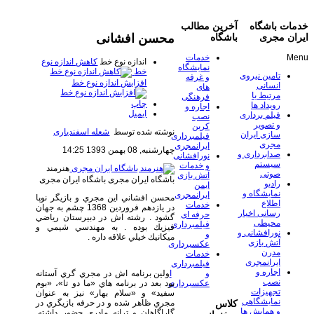
خدمات باشگاه
آخرین مطالب
محسن افشانی
ایران مجری
باشگاه
Menu
خدمات
اندازه نوع خط
کاهش اندازه نوع
نمایشگاه
خط
تامین نیروی
و غرفه
افزایش اندازه نوع خط
انسانی
های
مرتبط با
فرهنگی
چاپ
رویداد ها
اجاره و
ایمیل
فیلم برداری
نصب
و تصویر
کرین
نوشته شده توسط
شعله اسفندیاری
سازی ایران
فیلمبرداری
مجری
ایرانمجری
چهارشنبه, 08 بهمن 1393 14:25
صدابرداری و
نورافشانی
سیستم
و خدمات
هنرمند
صوتی
آتش بازی
باشگاه ایران مجری
باشگاه ایران مجری
رادیو
ایمن
نمایشگاه و
ایرانمجری
محسن افشاني اين مجري و بازيگر نوپا
اطلاع
خدمات
در يازدهم فروردين 1368 چشم به جهان
رسانی اخبار
حرفه ای
گشود . رشته اش در دبيرستان رياضي
محیطی
فیلمبرداری
فيزيك بوده . به مهندسي شيمي و
نورافشانی و
و
ميكانيك خيلي علاقه داره .
آتش بازی
عکسبرداری
مدرن
خدمات
ایرانمجری
فیلمبرداری
اجاره و
ا
ولين برنامه اش در مجري گري آستانه
و
نصب
بود بعد در برنامه هاي «ما دو تا»، «بوم
عکسبرداری
تجهیزات
سفيد» و «سلام بهار» نيز به عنوان
نمایشگاهی
مجري ظاهر شده و در حرفه بازيگري در
کلاس
و همایش ها
گاراگاهان و ترانه مادري حضور داشته.