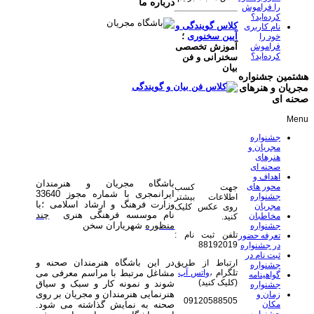
درباره ما
را فراموش
کرده‌اید؟
کلاس گویندگی و
نام کاربری
آیین سخنوری
؛
خود را
فراموش
آموزش تخصصی
کرده‌اید؟
سخنرانی و فن
بیان
هشتمین جشنواره
مجریان و هنرهای
صحنه ای
Menu
جشنواره
مجریان و
هنرهای
صحنه ای
اهداف و
باشگاه مجریان و هنرمندان
محور های
جهت کسب
ایرانمجری با شماره مجوز 33640
جشنواره
اطلاعات بیشتر
وزارت فرهنگ و ارشاد اسلامی ؛با
مجریان
روی عکس کلیک
نام موسسه فرهنگی هنری
چند
مخاطبان
کنید.
منظوره
شهریاران سخن
جشنواره
تلفن ثبت نام :
تعرفه حضور
88192019
در جشنواره
ثبت نام در
در این باشگاه هنرمندان صحنه و
ارتباط از طریق
جشنواره
مشاغل مرتبط با مراسم معرفی می
تلگرام ،
واتس آپ
گواهینامه
(کلیک کنید)
شوند و نمونه کار و سبک و سیاق
جشنواره
هنرنمایی هنرمندان و مجریان بر روی
زمان و
09120588505
مکان
صحنه به نمایش گذاشته می شود.