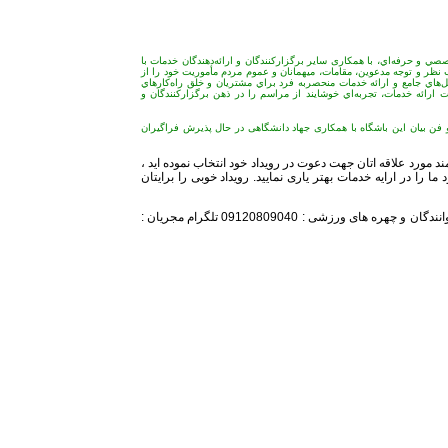
صي و حرفه‌اي، با همکاری سایر برگزاركنندگان و ارائه‌دهندگان خدمات با
 نظر و توجه مدعوين، مقامات، میهمانان و عموم مردم مأموريت خود را از
حل‌هاي جامع و ارائه خدمات منحصربه فرد براي مشتريان و خلق راه‌كارهاي
فيت ارائه خدمات، تجربه‌اي خوشايند از مراسم را در ذهن برگزاركنندگان و
ن بیان این باشگاه با همکاری جهاد دانشگاهی در حال پذیرش فراگیران
د مورد علاقه اتان جهت دعوت در رویداد خود انتخاب نموده اید ،
 را در ارایه خدمات بهتر یاری نمایید. رویداد خوبی را برایتان
تلفن همراه مدیر اجرایی باشگاه :09128239105 تلگرام هنرمندان ، خوانندگان و چهره های ورزشی : 09120809040 تلگرام مجریان :