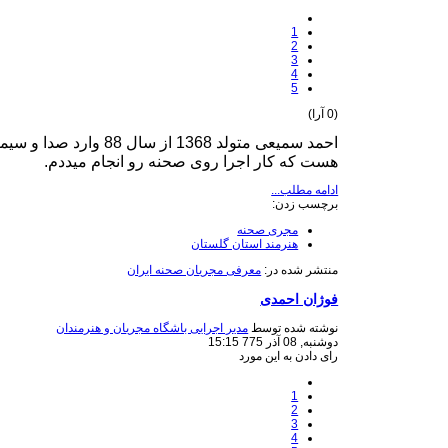
1
2
3
4
5
(0 آرا)
هست که کار اجرا روی صحنه رو انجام میددم.
ادامه مطلب...
برچسب زدن:
مجری صحنه
هنرمند استان گلستان
منتشر شده در:
معرفی مجریان صحنه ایران
فوژان احمدی
نوشته شده توسط
مدیر اجرایی باشگاه مجریان و هنرمندان
دوشنبه, 08 آذر 775 15:15
رای دادن به این مورد
1
2
3
4