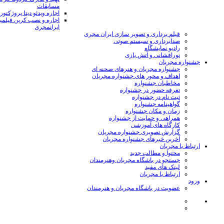
مسابقات
اجاره ویدئو دیتا پروژکتور
اجاره و نصب کرین فیلمب
ایرانمجری
فیلم برداری و تصویر سازی ایران مجری
صدابرداری و سیستم صوتی
رادیو نمایشگاه
نورافشانی و آتش بازی
جشنواره مجریان
جشنواره مجریان و هنرهای صحنه ای
اهداف و محور های جشنواره مجریان
مخاطبان جشنواره
تعرفه حضور در جشنواره
ثبت نام در جشنواره
گواهینامه جشنواره
زمان و مکان جشنواره
همراهی و حمایت از جشنواره
کارگاه های آموزشی
گزارش تصویری جشنواره مجریان
آخرین خبرهای جشنواره مجریان
ارتباط با مجریان
محتوا و مطالب جدید
جستجو در باشگاه مجریان وهنرمندان
لینک های مفید
ارتباط با مجریان
ورود
عضویت در باشگاه مجریان و هنرمندان