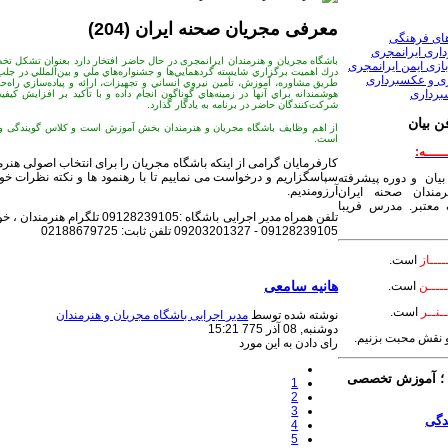
معرفی مجریان صحنه ایران (204)
های فرهنگی
داری ایرانمجری
باشگاه مجریان و هنرمندان ایرانمجری در حال حاضر افتخار دارد بعنوان تشكل تخص
ازی ایمن ایرانمجری
درك اهميت برگزاري شايسته گردهمايي‌ها و جشنواره‌هاي ملي و بين‌المللي در جلب
ری و عکسبرداری
طريق مشاوره‌، آموزش، تأمين نيروي انساني و تجهيزات، ارائه و پياده‌سازي راه‌
برداری
هوشمندانه براي آنها در زمينه‌هاي گوناگون انجام داده و با تأكيد بر افزايش كي
شركت‌كنندگان حاضر در برنامه به يادگار گذارد.
ن بیان
از اهم وظایف باشگاه مجریان و هنرمندان بخش آموزش است و کلاس گویندگی و ف
است.
ـــــه:
کارفرمایان گرامی از اینکه باشگاه مجریان را برای انتخاب اصولی هنرمن
سپاسگزاریم و درخواست می نماییم تا با رهنمود ها و نکته نظرات خود ما
بیان و دوره پیشرفته
آرزومندیم.
مندان صحنه ایران
معتبر. مدرس فریبا
09128239105 - 09203201327 تلفن ثابت: 02188679725
ــــاز
است.
هانیه سامعی
ــــن
است.
ـنــر
است.
نوشته شده توسط
مدیر اجرایی باشگاه مجریان و هنرمندان
دوشنبه, 08 آذر 775 15:21
 و نقش محبت بزنیم.
رای دادن به این مورد
 آموزش تخصصی
1
2
3
4
5