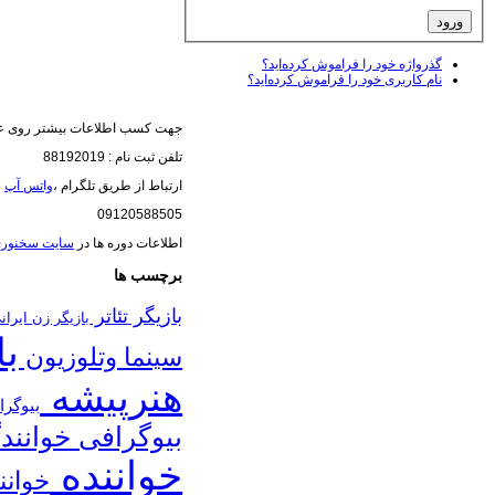
گذرواژه خود را فراموش کرده‌اید؟
نام کاربری خود را فراموش کرده‌اید؟
جهت کسب اطلاعات بیشتر روی عک
تلفن ثبت نام : 88192019
ارتباط از طریق تلگرام ،
واتس آپ
(
09120588505
اطلاعات دوره ها در
سایت سخنور
برچسب ها
بازیگر تئاتر
بازیگر زن ایرا
با
سینما وتلوزیون
هنرپیشه
بیوگرا
بیوگرافی خوانند
خواننده
خوانن