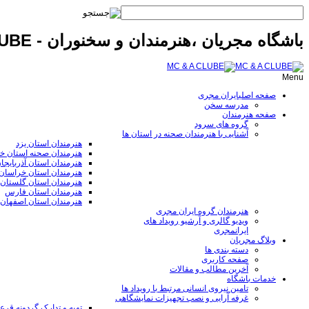
باشگاه مجریان ،هنرمندان و سخنوران - MC & A CLUBE
Menu
صفحه اصلی
ایران مجری
مدرسه سخن
صفحه هنرمندان
گروه های سرود
آشنایی با هنرمندان صحنه در استان ها
هنرمندان استان یزد
هنرمندان صحنه استان خ
هنرمندان استان آذربایجا
هنرمندان استان خراسا
هنرمندان استان گلستان
هنرمندان استان فارس
هنرمندان استان اصفهان
هنرمندان گروه ایران مجری
ویدیو گالری و آرشیو رویداد های
ایرانمجری
وبلاگ مجریان
دسته بندی ها
صفحه کاربری
آخرین مطالب و مقالات
خدمات باشگاه
تامین نیروی انسانی مرتبط با رویداد ها
غرفه آرایی و نصب تجهیزات نمایشگاهی
تهیه و تدارک گردونه قر