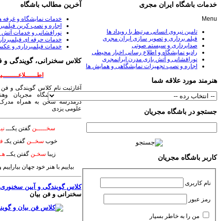
خدمات باشگاه ایران مجری
آخرین مطالب باشگاه
Menu
خدمات نمایشگاه و غرفه 
اجاره و نصب کرین فیلمبر
تامین نیروی انسانی مرتبط با رویداد ها
نورافشانی و خدمات آتش ب
فیلم برداری و تصویر سازی ایران مجری
خدمات حرفه ای فیلمبردا
صدابرداری و سیستم صوتی
خدمات فیلمبرداری و عکس
رادیو نمایشگاه و اطلاع رسانی اخبار محیطی
نورافشانی و آتش بازی مدرن ایرانمجری
کلاس سخنرانی، گویندگی و ف
اجاره و نصب تجهیزات نمایشگاهی و همایش ها
اطــــــلاعــــــــیـ
هنرمند مورد علاقه شما
آغازثبت نام کلاس گویندگی و فن 
سخنرانی باشگاه مجریان وهنر
درمدرسه سخن به همراه مدرک 
علومی یزدی
جستجو در باشگاه مجریان
سخـــــن
گفتن یکـــ
نیـ
خوب
سخــن
گفتن یکـ
فـ
زیبا
سخـن
گفتن یکــ
هــ
کاربر باشگاه مجریان
بیاییم با هنر خود جهان بیاراییم
نام کاربری
کلاس گویندگی و آیین سخنوری
؛
سخنرانی و فن بیان
رمز عبور
من را به خاطر بسپار