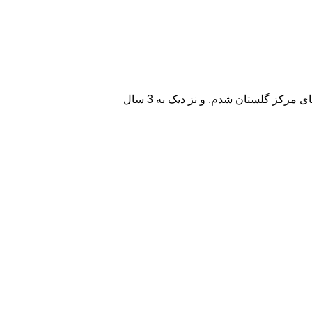
احمد سمیعی متولد 1368 از سال 88 وارد صدا و سیمای مرکز گلستان شدم. و نز دیک به 3 سال