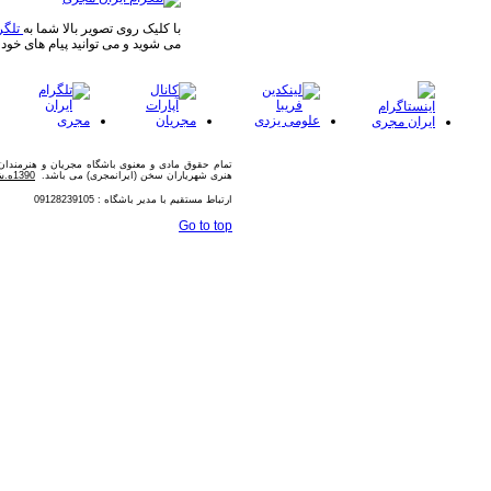
با کلیک روی تصویر بالا شما به
تلگر
می شوید و می توانید پیام های خود 
تمام حقوق مادی و معنوی باشگاه مجریان و هنرمندا
هنری شهریاران سخن (ایرانمجری) می باشد.
1390ه.ش
ارتباط مستقیم با مدیر باشگاه : 09128239105
Go to top