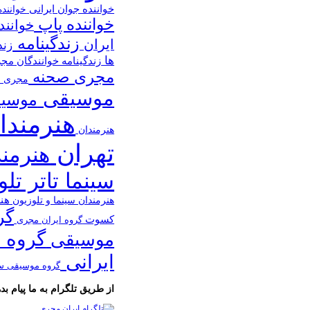
خواننده جوان ایرانی
خوانند
خواننده پاپ
خوانند
زندگینامه
ایران
زند
ها
زندگینامه خوانندگان
مج
مجری صحنه
مجری ص
موسیقی
موسیق
هنرمندا
هنرمندان
تهران
هنرمن
سینما تاتر تل
هن
هنرمندان سینما و تلوزیون
گر
کسوت
گروه ایران مجری
گروه 
موسیقی
ایرانی
گروه موسیقی س
از طریق تلگرام به ما پیام بده