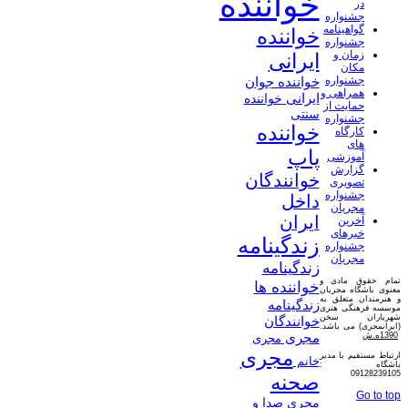
خواننده
در
جشنواره
گواهینامه
خواننده
جشنواره
زمان و
ایرانی
مکان
جشنواره
خواننده جوان
همراهی و
ایرانی
خواننده
حمایت از
سنتی
جشنواره
خواننده
کارگاه
های
پاپ
آموزشی
گزارش
خوانندگان
تصویری
جشنواره
داخل
مجریان
ایران
آخرین
خبرهای
زندگینامه
جشنواره
مجریان
زندگینامه
تمام حقوق مادی و
خواننده ها
معنوی باشگاه مجریان
و هنرمندان متعلق به
زندگینامه
موسسه فرهنگی هنری
شهریاران سخن
خوانندگان
(ایرانمجری) می باشد.
مجری
1390ه.ش
مجری
مجری
ارتباط مستقیم با مدیر
خانم
باشگاه :
09128239105
صحنه
Go to top
مجری صدا و