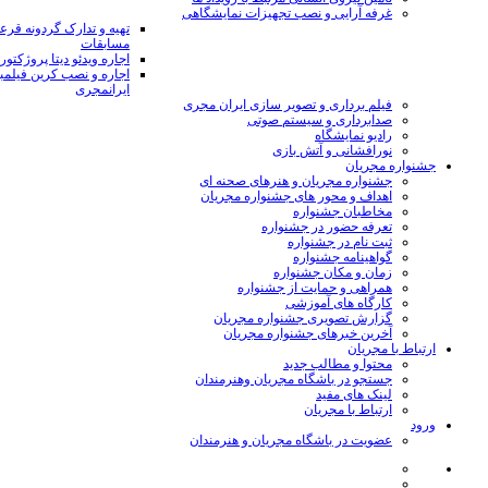
غرفه آرایی و نصب تجهیزات نمایشگاهی
تهیه و تدارک گردونه قر
مسابقات
اجاره ویدئو دیتا پروژکتور
اجاره و نصب کرین فیلمب
ایرانمجری
فیلم برداری و تصویر سازی ایران مجری
صدابرداری و سیستم صوتی
رادیو نمایشگاه
نورافشانی و آتش بازی
جشنواره مجریان
جشنواره مجریان و هنرهای صحنه ای
اهداف و محور های جشنواره مجریان
مخاطبان جشنواره
تعرفه حضور در جشنواره
ثبت نام در جشنواره
گواهینامه جشنواره
زمان و مکان جشنواره
همراهی و حمایت از جشنواره
کارگاه های آموزشی
گزارش تصویری جشنواره مجریان
آخرین خبرهای جشنواره مجریان
ارتباط با مجریان
محتوا و مطالب جدید
جستجو در باشگاه مجریان وهنرمندان
لینک های مفید
ارتباط با مجریان
ورود
عضویت در باشگاه مجریان و هنرمندان