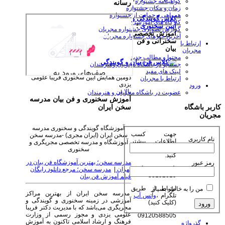
گواهینامه جشنواره
رسانه
زمان و مکان جشنواره
همراهی و حمایت از جشنواره
کلاس گویندگی و
کارگاه های آموزشی
آیین سخنوری
؛
گزارش تصویری جشنواره مجریان
آموزش تخصصی
آخرین خبرهای جشنواره مجریان
سخنرانی و فن
ارتباط با
بیان
مجریان
محتوا و مطالب جدید
جستجو در باشگاه مجریان وهنرمندان
لینک های مفید
دومین همایش آیین سخنوری فریبا علومی
ارتباط با مجریان
یزدی
ورود
بالا بر
عضویت در باشگاه مجریان و هنرمندان
آموزش سخنوری و فن بیان مدرسه
سخن ایران
کاربر باشگاه
مجریان
آموزشگاه گویندگی و سخنوری مدرسه
جهت کسب
سخن ایران (ایران مجری) -مدرسه سخن
نام کاربری
اطلاعات بیشتر
آموزشگاه و مدرسه تخصصی مجریگری و
روی عکس کلیک
سخنوری
کنید.
مدرسه سخن؛ بهترین آموزشگاه فن بیان در
رمز عبور
تلفن ثبت نام :
تهران
|
مدرسه سخن؛ مرجع دانلود رایگان
88192019
فیلم آموزش فن بیان
ارتباط از طریق
من را به خاطر بسپار
مدرسه سخن ایران از بهترین مراکز
تلگرام ،
واتس آپ
آموزشی در زمینه سخنوری و گویندگی و
(کلیک کنید)
مجریگری می‌باشد که با مدیریت دکتر فریبا
علومی یزدی و مجوز رسمی از وزارت
09120588505
فرهنگ و ارشاد اسلامی تاکنون به آموزش
گذرواژه