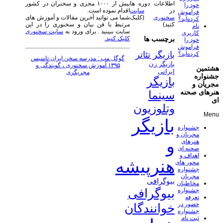
بیش از ۱۰۰۰ مجری و سخنران در کشور
اطلاعات دوره ها
خود را
اقدام نموده است.
در
سایت
فراموش
شما می توانید آخرین مقالات و آموزش های
سخنوری
(کلیک
کرده‌اید؟
مرتبط با فن بیان و سخنوری را در این
کنید)
نام
سایت ببینید . برای ورود به
سایت سخنوری
کاربری
کلیک کنید.
برچسب ها
خود را
فراموش
بازیگر تئاتر
کرده‌اید؟
گوگل مپ : مدرسه سخن ایران تاسیس
بازیگر زن
۱۳۹۵ آموزش سخنوری ، گویندگی و
هشتمین
ایرانی
مجریگری
جشنواره
بازیگر
مجریان و
هنرهای صحنه
سینما
ای
وتلوزیون
Menu
بازیگر
جشنواره
مجریان و
و
هنرهای
صحنه ای
اهداف و
هنرپیشه
محور های
جشنواره
مجریان
بیوگرافی
مخاطبان
بیوگرافی
جشنواره
تعرفه
حضور در
خوانندگان
جشنواره
ثبت نام