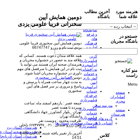
هنرمند مورد
آخرین مطالب
دومین همایش آیین
علاقه شما
باشگاه
سخنرانی فریبا علومی یزدی
خدمات
نمایشگاه
و غرفه
جستجو در
های
باشگاه مجریان
دومین همایش آیین سخنوری فریبا علومی
فرهنگی
یزدی
ثبت نام و رزرو 66747747
اجاره و
نصب
همه علاقه مندان دعوت هستند. کسانی که
کرین
علاقه مند به حضور در جشنواره مجریان و
فیلمبرداری
هنرمندان صحنه ایران هستند می توانند با
ایرانمجری
ثبت نام در این همایش با سرفصل های مهم
نورافشانی
منو کناره
داوری در جشنواره مجریان اشنا شوند.
و خدمات
راست
دومین
#همایش_آئین_سخنوری
آتش بازی
به مدت چهار ساعت همراه با پرسش و
ایمن
Menu
پاسخ و مروری بر سر فصل های آیین
ایرانمجری
سخنوری
خدمات
صفحه
حرفه ای
اصلی
ایران
فیلمبرداری
مجری
جمعه عصر : یازدهم اسفند ماه :ساعت
و
مدرسه سخن
سیزده تا هفده عصر
عکسبرداری
صفحه
تهران _بلوار کشاورز_جهاد دانشگاهی
خدمات
هنرمندان
دانشگاه تهران
فیلمبرداری
گروه های سرود
ظرفیت محدود : دویست نفر
و
آشنایی با هنرمندان صحنه در استان ها
تلفن رزرو صندلی : ۰۲۱_۶۶۷۴۷۷۴۷ داخلی
عکسبرداری
هنرمندان استان یزد
هنرمندان صحنه استان خ
آخرین بار تغییر یافته شنبه, 08 آبان 1400
کلاس
هنرمندان استان آذربایجا
14:51